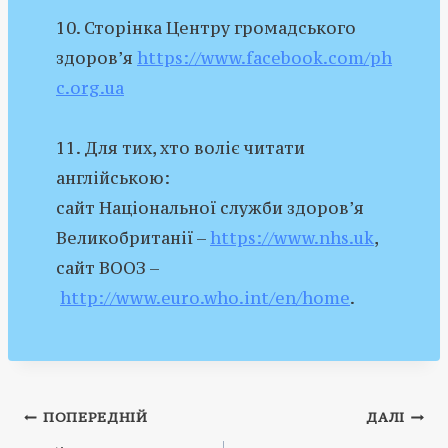
10. Сторінка Центру громадського
здоров’я
https://www.facebook.com/ph
c.org.ua
11. Для тих, хто воліє читати
англійською:
сайт Національної служби здоров’я
Великобританії –
https://www.nhs.uk
,
сайт ВООЗ –
http://www.euro.who.int/en/home
.
Навігація
ПОПЕРЕДНІЙ
ДАЛІ