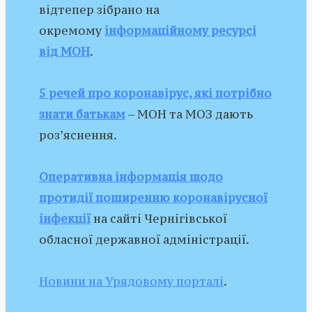
відтепер зібрано на
окремому
інформаційному ресурсі
від МОН
.
5 речей про коронавірус, які потрібно
знати батькам
– МОН та МОЗ дають
роз’яснення.
Оперативна інформація щодо
протидії поширенню коронавірусної
інфекції
на сайті Чернігівської
обласної державної адміністрації.
Новини на Урядовому порталі
.