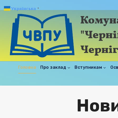
Перейти
Українська
▼
до
Комун
вмісту
"Черні
Черніг
Головна
Про заклад
Вступникам
Осв
Нови