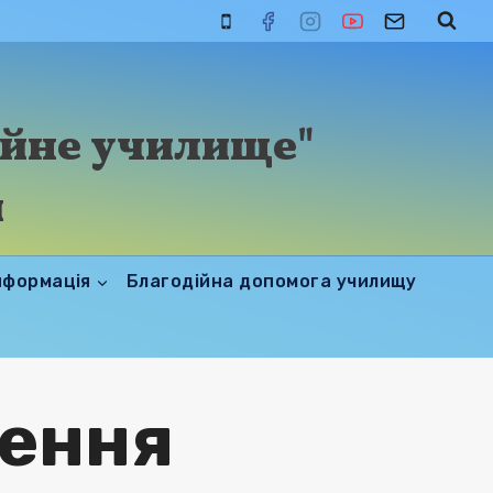
ійне училище"
и
нформація
Благодійна допомога училищу
шення