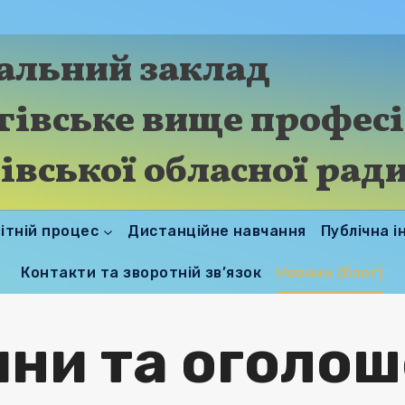
альний заклад
гівське вище профес
івської обласної рад
ітній процес
Дистанційне навчання
Публічна і
Контакти та зворотній зв’язок
Новини (блог)
ни та оголо