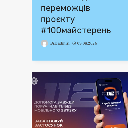
переможців
проєкту
#100майстерень
Від
admin
03.08.2026