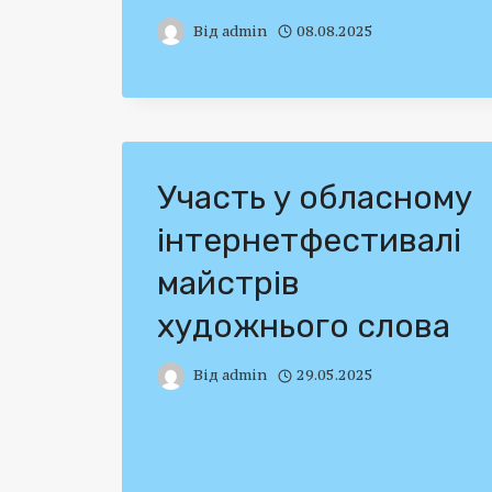
Від
admin
08.08.2025
Участь у обласному
інтернетфестивалі
майстрів
художнього слова
Від
admin
29.05.2025