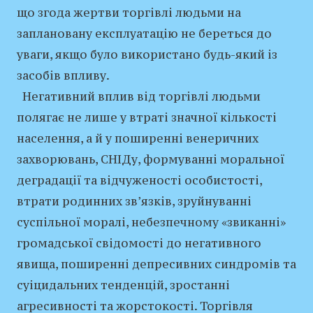
що згода жертви торгівлі людьми на
заплановану експлуатацію не береться до
уваги, якщо було використано будь-який із
засобів впливу.
Негативний вплив від торгівлі людьми
полягає не лише у втраті значної кількості
населення, а й у поширенні венеричних
захворювань, СНІДу, формуванні моральної
деградації та відчуженості особистості,
втрати родинних зв’язків, зруйнуванні
суспільної моралі, небезпечному «звиканні»
громадської свідомості до негативного
явища, поширенні депресивних синдромів та
суіцидальних тенденцій, зростанні
агресивності та жорстокості. Торгівля