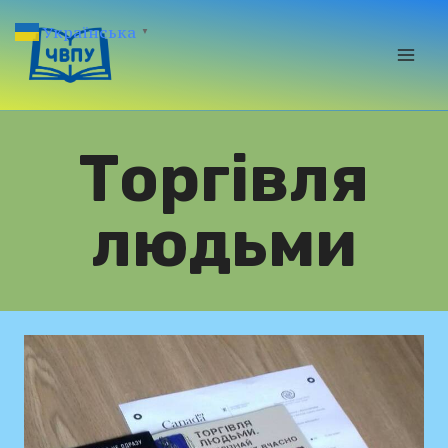
Перейти
Українська
▼
до
вмісту
Торгівля
людьми