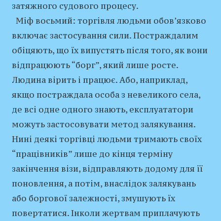
затяжного судового процесу.
Міф восьмий: торгівля людьми обов’язково
включає застосування сили. Постраждалим
обіцяють, що їх випустять після того, як вони
відпрацюють “борг”, який лише росте.
Людина вірить і працює. Або, наприклад,
якщо постраждала особа з невеликого села,
де всі одне одного знають, експлуататори
можуть застосовувати метод залякування.
Нині деякі торгівці людьми тримають своїх
“працівників” лише до кінця терміну
закінчення візи, відправляють додому для її
поновлення, а потім, внаслідок залякувань
або боргової залежності, змушують їх
повертатися. Інколи жертвам приплачують