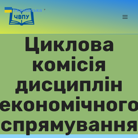
Перейти
Українська
▼
до
вмісту
Циклова
комісія
дисциплін
економічног
спрямування