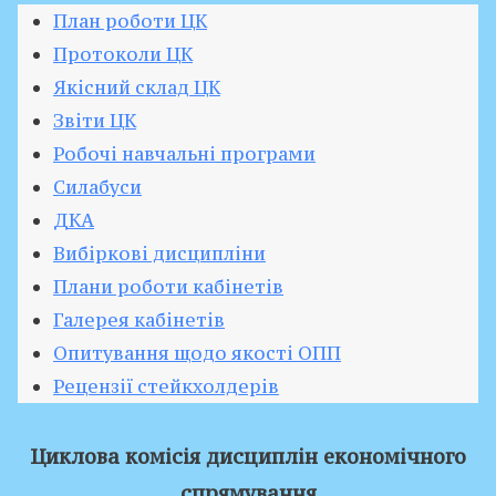
План роботи ЦК
Протоколи ЦК
Якісний склад ЦК
Звіти ЦК
Робочі навчальні програми
Силабуси
ДКА
Вибіркові дисципліни
Плани роботи кабінетів
Галерея кабінетів
Опитування щодо якості ОПП
Рецензії стейкхолдерів
Циклова комісія дисциплін економічного
спрямування