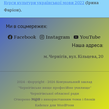
Курси культури української мови 2022
(Ірина
Фаріон).
Ми в соцмережех:
Facebook
Instagram
YouTube
Наша адреса:
м. Чернігів, вул. Кільцева, 20
2024 - ©opyright - 2026 Комунальний заклад
"Чернігівське вище професійне училище"
Чернігівської обласної ради
Створено
M@B
з використанням теми і блоків
Kadence для WordPress