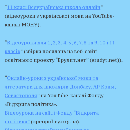
“
11 клас: Всеукраїнська школа онлайн
”
(відеоуроки з української мови на YouTube-
каналі МОНУ).
“
Відеоуроки для 1, 2, 3, 4, 5, 6, 7, 8 та 9, 10 і 11
класів
” (збірка посилань на веб-сайті
освітнього проекту “Ерудит.нет” (erudyt.net)).
“
Онлайн-уроки з української мови та
літератури для школярів Донбасу, АР Крим,
Севастополя
” на YouTube-каналі Фонду
«Відкрита політика».
Відеоуроки на сайті Фонду “Відкрита
політика”
(openpolicy.org.ua).