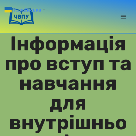
Перейти
Українська
▼
до
вмісту
Інформація
про вступ та
навчання
для
внутрішньо