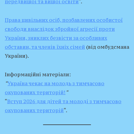
передвищої та вищої освіти
“.
Права цивільних осіб, позбавлених особистої
свободи внаслідок збройної агресії проти
України, зниклих безвісти за особливих
обставин, та членів їхніх сімей
(від омбудсмана
України).
Інформаційні матеріали:
“
Україна чекає на молодь з тимчасово
окупованих територій!
“
“
Вступ 2026 для дітей та молоді з тимчасово
окупованих територій
“.