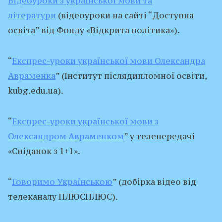
Відеоуроки з української мови та
літератури
(відеоуроки на сайті “Доступна
освіта” від Фонду «Відкрита політика»).
“
Експрес-уроки української мови Олександра
Авраменка
” (Інститут післядипломної освіти,
kubg.edu.ua).
“
Експрес-уроки української мови з
Олександром Авраменком
” у телепередачі
«Сніданок з 1+1».
“
Говоримо Українською
” (добірка відео від
телеканалу ПЛЮСПЛЮС).